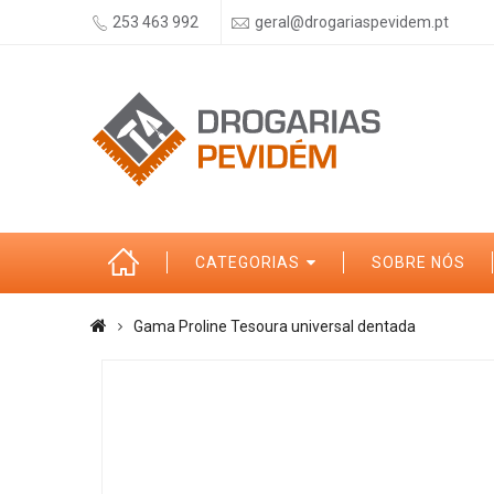
253 463 992
geral@drogariaspevidem.pt
CATEGORIAS
SOBRE NÓS
Gama Proline Tesoura universal dentada