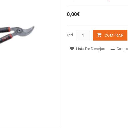
0,00€
Qtd
COMPRAR
Lista De Desejos
Compa