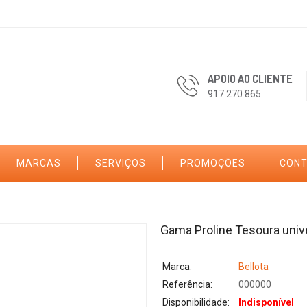
APOIO AO CLIENTE
917 270 865
MARCAS
SERVIÇOS
PROMOÇÕES
CON
Gama Proline Tesoura univ
Marca:
Bellota
Referência:
000000
Disponibilidade:
Indisponível