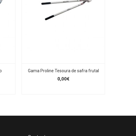
o
Gama Proline Tesoura de safra frutal
Gama Pro
0,00€