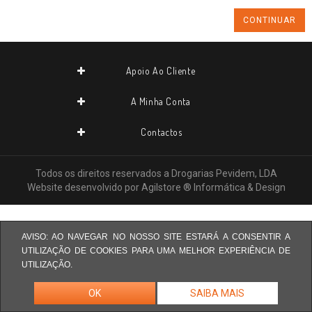
CONTINUAR
Apoio Ao Cliente
A Minha Conta
Contactos
Todos os direitos reservados a
Drogarias Pevidem, LDA
Website desenvolvido por
Agilstore ® Informática & Design
AVISO: AO NAVEGAR NO NOSSO SITE ESTARÁ A CONSENTIR A
UTILIZAÇÃO DE COOKIES PARA UMA MELHOR EXPERIÊNCIA DE
UTILIZAÇÃO.
OK
SAIBA MAIS