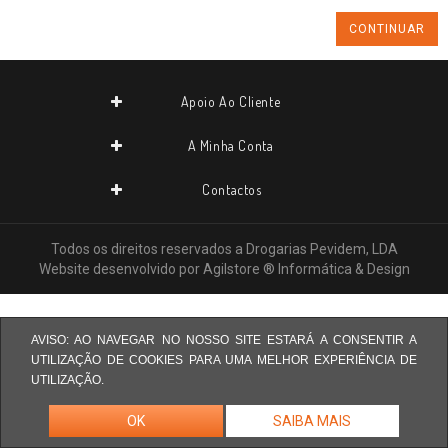
CONTINUAR
Apoio Ao Cliente
A Minha Conta
Contactos
Todos os direitos reservados a
Drogarias Pevidem, LDA
Website desenvolvido por
Agilstore ® Informática & Design
AVISO: AO NAVEGAR NO NOSSO SITE ESTARÁ A CONSENTIR A
UTILIZAÇÃO DE COOKIES PARA UMA MELHOR EXPERIÊNCIA DE
UTILIZAÇÃO.
OK
SAIBA MAIS