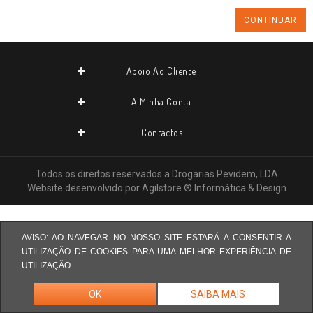
CONTINUAR
Apoio Ao Cliente
A Minha Conta
Contactos
Todos os direitos reservados a
Drogarias Pevidem, LDA
Website desenvolvido por
Agilstore ® Informática & Design
AVISO: AO NAVEGAR NO NOSSO SITE ESTARÁ A CONSENTIR A
UTILIZAÇÃO DE COOKIES PARA UMA MELHOR EXPERIÊNCIA DE
UTILIZAÇÃO.
OK
SAIBA MAIS