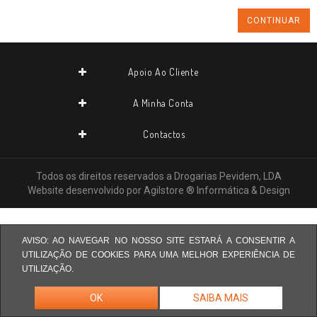
CONTINUAR
Apoio Ao Cliente
A Minha Conta
Contactos
Todos os direitos reservados a
Drogarias Pevidem, LDA
Website desenvolvido por
Agilstore ® Informática & Design
AVISO: AO NAVEGAR NO NOSSO SITE ESTARÁ A CONSENTIR A
UTILIZAÇÃO DE COOKIES PARA UMA MELHOR EXPERIÊNCIA DE
UTILIZAÇÃO.
OK
SAIBA MAIS