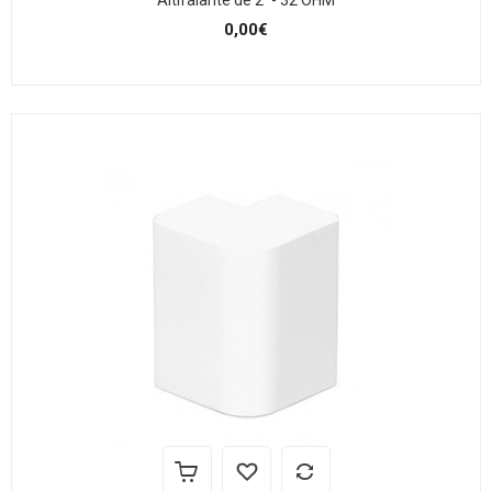
Altifalante de 2` - 32 OHM
0,00€