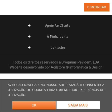
CONTINUAR
Apoio Ao Cliente
A Minha Conta
Contactos
Todos os direitos reservados a
Drogarias Pevidem, LDA
Website desenvolvido por
Agilstore ® Informática & Design
AVISO: AO NAVEGAR NO NOSSO SITE ESTARÁ A CONSENTIR A
UTILIZAÇÃO DE COOKIES PARA UMA MELHOR EXPERIÊNCIA DE
UTILIZAÇÃO.
OK
SAIBA MAIS