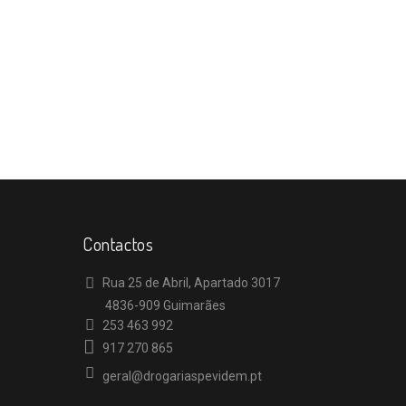
Contactos
Rua 25 de Abril, Apartado 3017
4836-909 Guimarães
253 463 992
917 270 865
geral@drogariaspevidem.pt