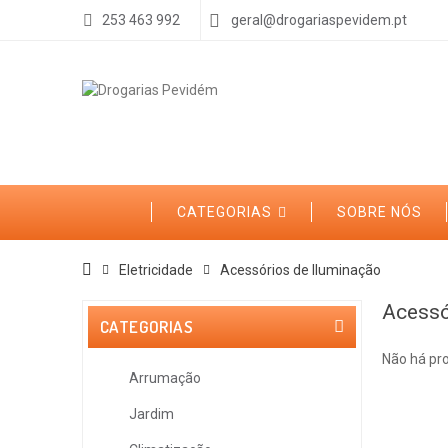
253 463 992
geral@drogariaspevidem.pt
CATEGORIAS
SOBRE NÓS
Eletricidade
Acessórios de Iluminação
Acessó
CATEGORIAS
Não há pr
Arrumação
Jardim