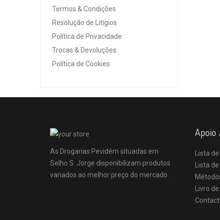
Termos & Condições
Resolução de Litígios
Política de Privacidade
Trocas & Devoluções
Política de Cookies
Apoio 
As Drogarias Pevidém situadas em
Lista de
Selho S. Jorge disponibilizam produtos
Lista d
variados ao melhor preço do mercado.
Método
Livro d
Contact