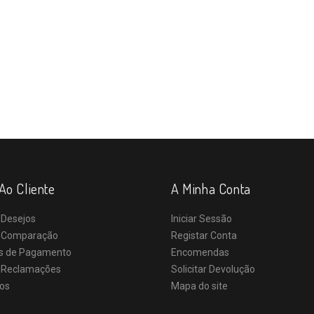
Ao Cliente
A Minha Conta
 Desejos
Iniciar Sessão
e Comparação
Registar Conta
s de Pagamento
Encomendas
e Reclamações
Solicitar Devolução
os
Mapa do site