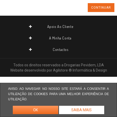
CONTINUAR
Apoio Ao Cliente
A Minha Conta
Contactos
Todos os direitos reservados a
Drogarias Pevidem, LDA
Website desenvolvido por
Agilstore ® Informática & Design
AVISO: AO NAVEGAR NO NOSSO SITE ESTARÁ A CONSENTIR A
UTILIZAÇÃO DE COOKIES PARA UMA MELHOR EXPERIÊNCIA DE
UTILIZAÇÃO.
OK
SAIBA MAIS