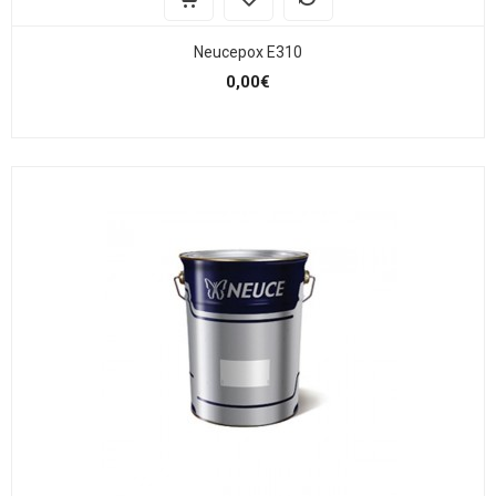
Neucepox E310
0,00€