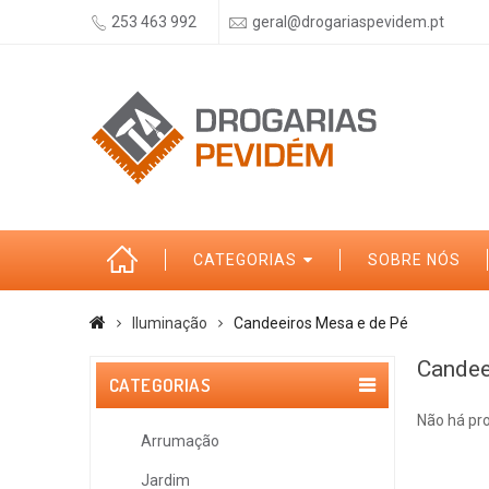
253 463 992
geral@drogariaspevidem.pt
CATEGORIAS
SOBRE NÓS
Iluminação
Candeeiros Mesa e de Pé
Candee
CATEGORIAS
Não há pr
Arrumação
Jardim