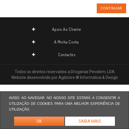
CONTINUAR
Apoio Ao Cliente
A Minha Conta
Contactos
Todos os direitos reservados a
Drogarias Pevidem, LDA
Website desenvolvido por
Agilstore ® Informática & Design
AVISO: AO NAVEGAR NO NOSSO SITE ESTARÁ A CONSENTIR A
UTILIZAÇÃO DE COOKIES PARA UMA MELHOR EXPERIÊNCIA DE
UTILIZAÇÃO.
OK
SAIBA MAIS