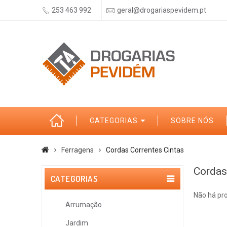
253 463 992
geral@drogariaspevidem.pt
CATEGORIAS
SOBRE NÓS
Ferragens
Cordas Correntes Cintas
Cordas
CATEGORIAS
Não há pr
Arrumação
Jardim