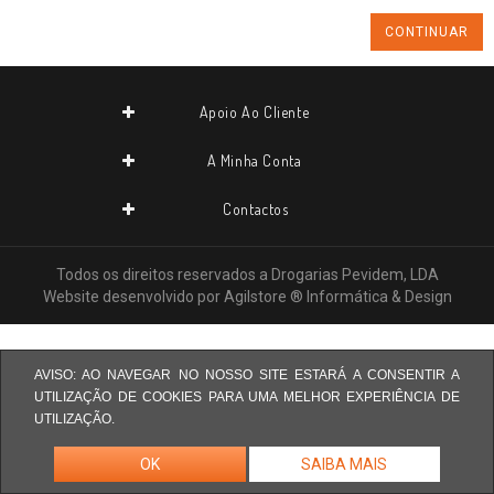
CONTINUAR
Apoio Ao Cliente
A Minha Conta
Contactos
Todos os direitos reservados a
Drogarias Pevidem, LDA
Website desenvolvido por
Agilstore ® Informática & Design
AVISO: AO NAVEGAR NO NOSSO SITE ESTARÁ A CONSENTIR A
UTILIZAÇÃO DE COOKIES PARA UMA MELHOR EXPERIÊNCIA DE
UTILIZAÇÃO.
OK
SAIBA MAIS