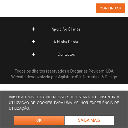
CONTINUAR
Apoio Ao Cliente
A Minha Conta
Contactos
Todos os direitos reservados a
Drogarias Pevidem, LDA
Website desenvolvido por
Agilstore ® Informática & Design
AVISO: AO NAVEGAR NO NOSSO SITE ESTARÁ A CONSENTIR A
UTILIZAÇÃO DE COOKIES PARA UMA MELHOR EXPERIÊNCIA DE
UTILIZAÇÃO.
OK
SAIBA MAIS