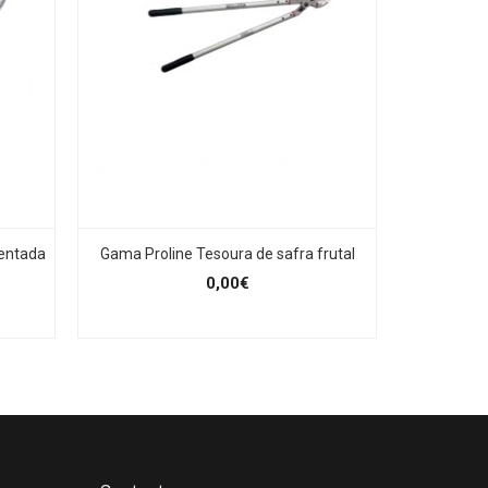
dentada
Gama Proline Tesoura de safra frutal
Gama Pro
0,00€