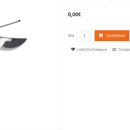
0,00€
Qtd
COMPRAR
Lista De Desejos
Compa