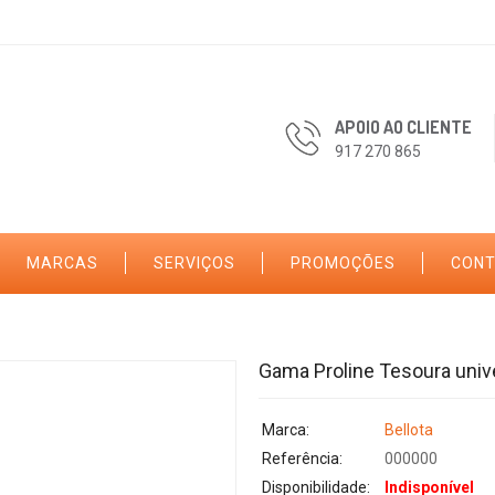
APOIO AO CLIENTE
917 270 865
MARCAS
SERVIÇOS
PROMOÇÕES
CON
Gama Proline Tesoura univ
Marca:
Bellota
Referência:
000000
Disponibilidade:
Indisponível