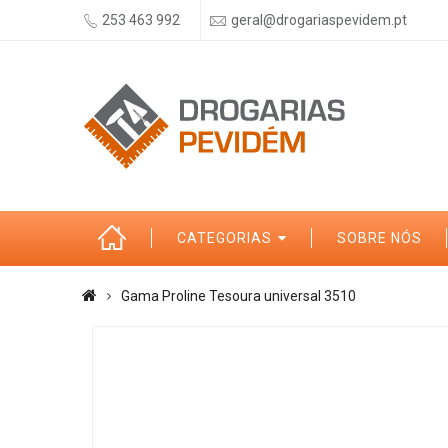
253 463 992
geral@drogariaspevidem.pt
CATEGORIAS
SOBRE NÓS
Gama Proline Tesoura universal 3510