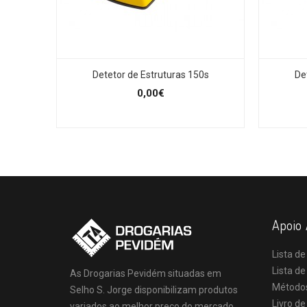
Detetor de Estruturas 150s
De
0,00€
Apoio 
Lista de
Lista d
As Drogarias Pevidém situadas em
Método
Selho S. Jorge disponibilizam produtos
Livro d
variados ao melhor preço do mercado.