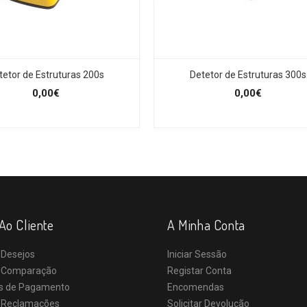
tetor de Estruturas 200s
Detetor de Estruturas 300s
0,00€
0,00€
Ao Cliente
A Minha Conta
 Desejos
Iniciar Sessão
e Comparação
Registar Conta
s de Pagamento
Encomendas
e Reclamações
Solicitar Devolução