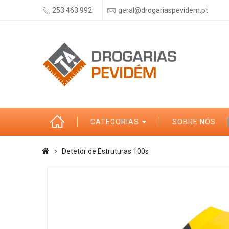
253 463 992
geral@drogariaspevidem.pt
CATEGORIAS
SOBRE NÓS
Detetor de Estruturas 100s