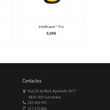
IntelliLaser™ Pro
0,00€
Contactos
Rua 25 de Abril, Apartado 3017
4836-909 Guimarães
253 463 992
917 270 865