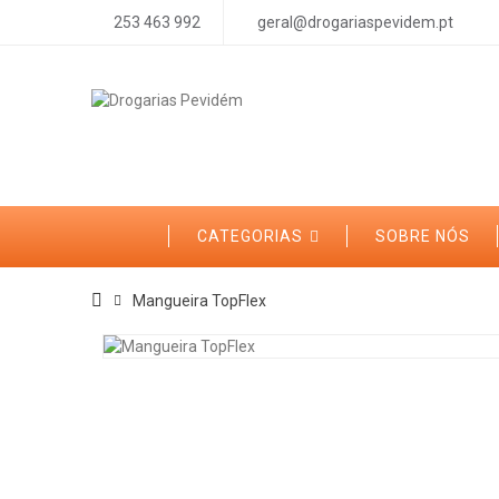
253 463 992
geral@drogariaspevidem.pt
CATEGORIAS
SOBRE NÓS
Mangueira TopFlex