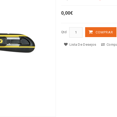
0,00€
Qtd
COMPRAR
Lista De Desejos
Compa