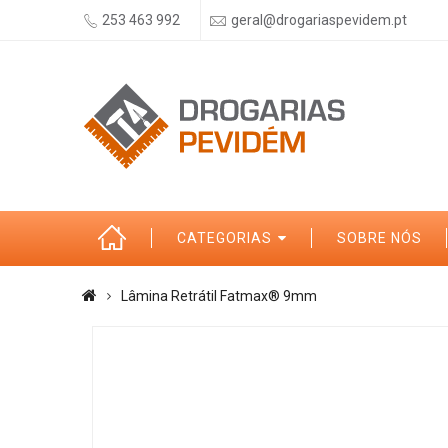
253 463 992
geral@drogariaspevidem.pt
CATEGORIAS
SOBRE NÓS
Lâmina Retrátil Fatmax® 9mm