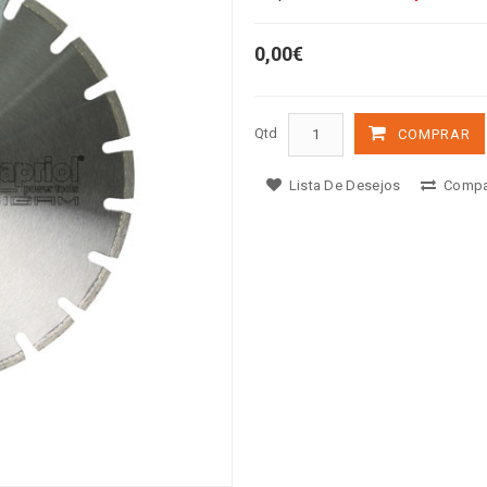
0,00€
Qtd
COMPRAR
Lista De Desejos
Compa