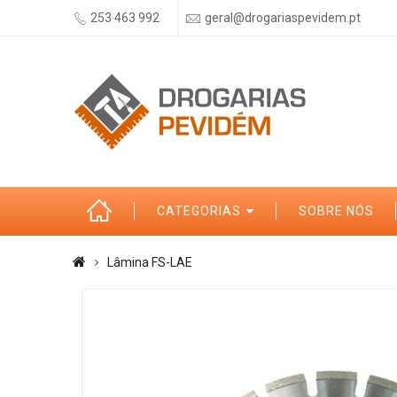
253 463 992
geral@drogariaspevidem.pt
CATEGORIAS
SOBRE NÓS
Lâmina FS-LAE