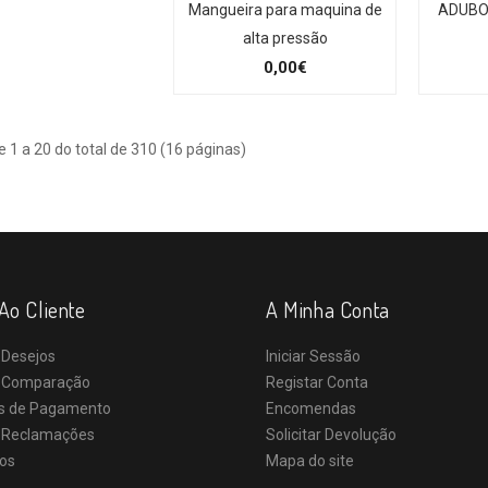
Mangueira para maquina de
ADUBO
alta pressão
0,00€
e 1 a 20 do total de 310 (16 páginas)
Ao Cliente
A Minha Conta
 Desejos
Iniciar Sessão
e Comparação
Registar Conta
s de Pagamento
Encomendas
e Reclamações
Solicitar Devolução
os
Mapa do site