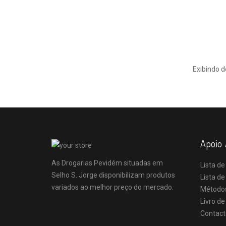
Exibindo d
Apoio 
As Drogarias Pevidém situadas em
Lista de
Selho S. Jorge disponibilizam produtos
Lista d
variados ao melhor preço do mercado.
Método
Livro d
Contact