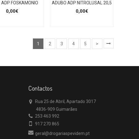
 ADP FOSKAMONIO
ADUBO ADP NITROLUSAL 20,5
0,00€
0,00€
1
2
3
4
5
>
Contactos
Rua 25 de Abril, Apartado 3017
4836-909 Guimarães
253 463 992
917 270 865
geral@drogariaspevidem.pt