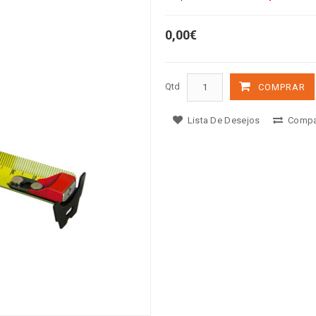
0,00€
Qtd
COMPRAR
Lista De Desejos
Compa