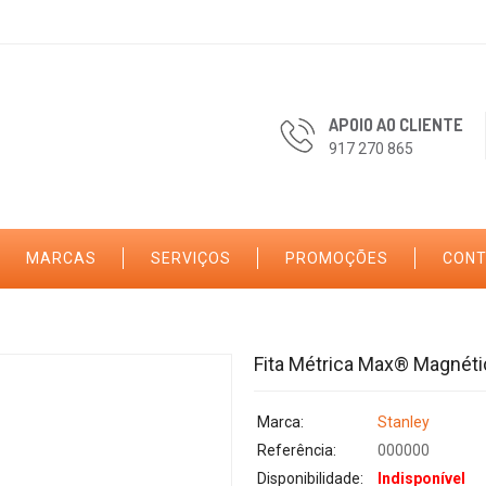
APOIO AO CLIENTE
917 270 865
MARCAS
SERVIÇOS
PROMOÇÕES
CON
Fita Métrica Max® Magnéti
Marca:
Stanley
Referência:
000000
Disponibilidade:
Indisponível