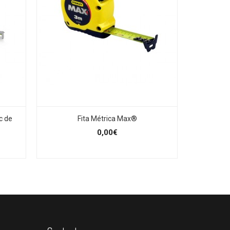
c de
Fita Métrica Max®
Fi
0,00€