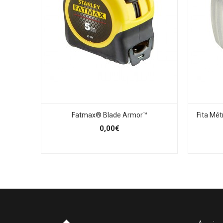
Fatmax® Blade Armor™
Fita Mét
0,00€