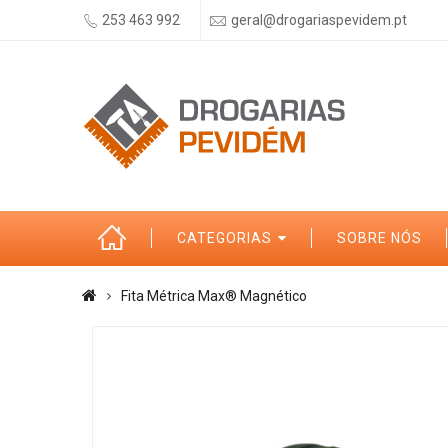
253 463 992
geral@drogariaspevidem.pt
CATEGORIAS
SOBRE NÓS
Fita Métrica Max® Magnético