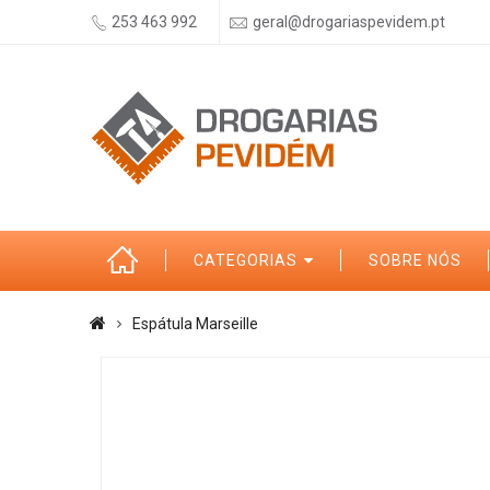
253 463 992
geral@drogariaspevidem.pt
CATEGORIAS
SOBRE NÓS
Espátula Marseille