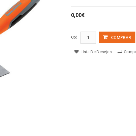
0,00€
Qtd
COMPRAR
Lista De Desejos
Compa