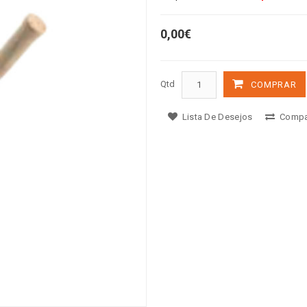
0,00€
Qtd
COMPRAR
Lista De Desejos
Compa