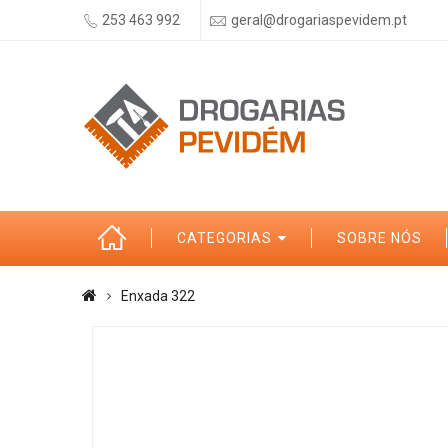
253 463 992
geral@drogariaspevidem.pt
CATEGORIAS
SOBRE NÓS
Enxada 322