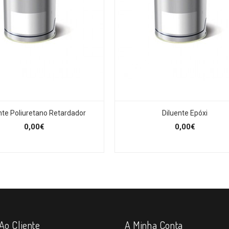
nte Poliuretano Retardador
Diluente Epóxi
0,00€
0,00€
Ao Cliente
A Minha Conta