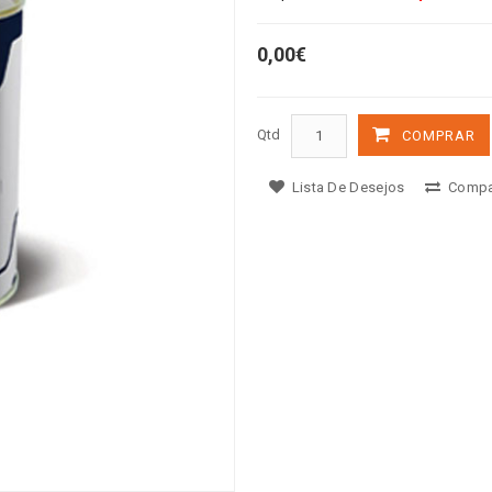
0,00€
Qtd
COMPRAR
Lista De Desejos
Compa