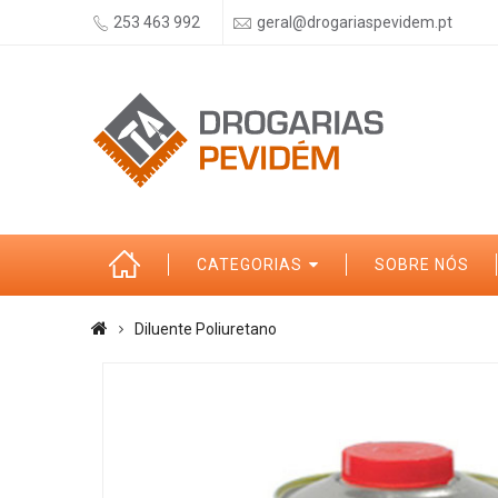
253 463 992
geral@drogariaspevidem.pt
CATEGORIAS
SOBRE NÓS
Diluente Poliuretano