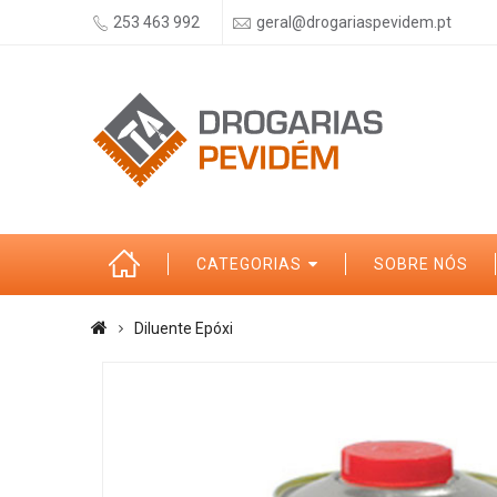
253 463 992
geral@drogariaspevidem.pt
CATEGORIAS
SOBRE NÓS
Diluente Epóxi