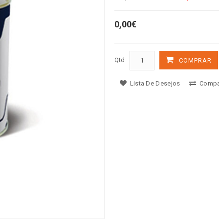
0,00€
Qtd
COMPRAR
Lista De Desejos
Compa