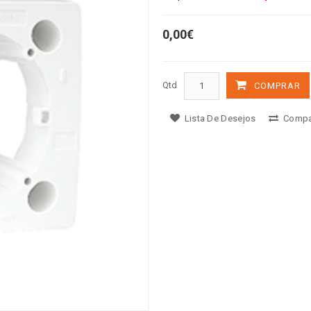
0,00€
Qtd
COMPRAR
Lista De Desejos
Compa