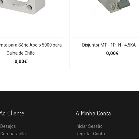
ente para Série Apolo 5000 para
Disjuntor MT - 1P+N - 4,5KA -
Calha de Chão
0,00€
0,00€
Ao Cliente
A Minha Conta
 Desejos
Iniciar Sessão
e Comparação
Registar Conta