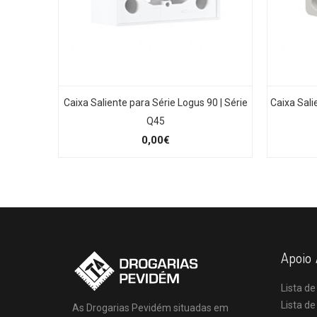
Caixa Saliente para Série Logus 90 | Série
Caixa Sali
Q45
0,00€
Apoio 
Lista de
Lista d
As Drogarias Pevidém situadas em