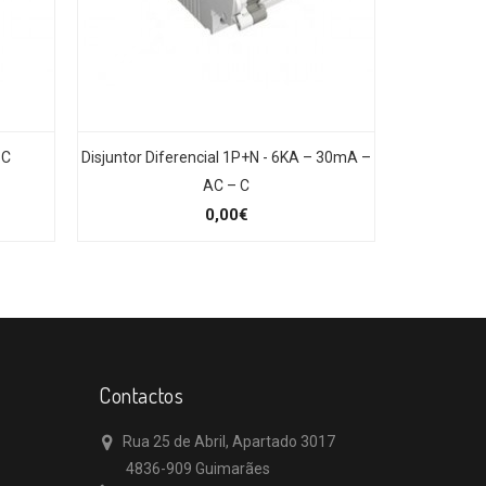
 C
Disjuntor Diferencial 1P+N - 6KA – 30mA –
AC – C
0,00€
Contactos
Rua 25 de Abril, Apartado 3017
4836-909 Guimarães