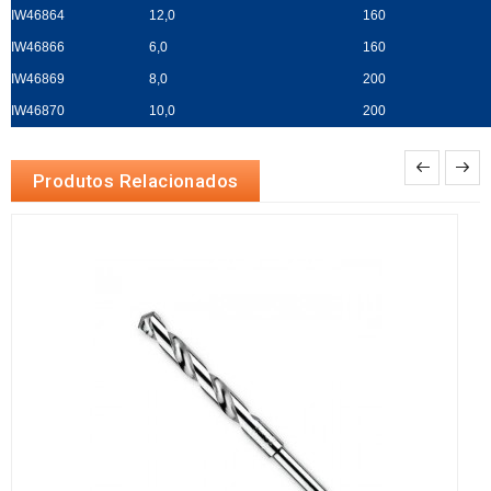
IW46864
12,0
160
IW46866
6,0
160
IW46869
8,0
200
IW46870
10,0
200
Produtos Relacionados