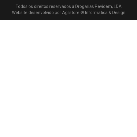
Todos os direitos reservados a
Drogarias Pevidem, LDA
Website desenvolvido por
Agilstore ® Informática & Design