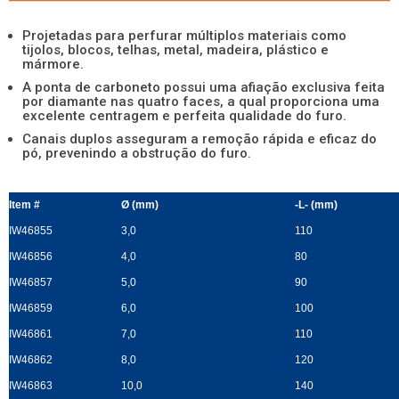
Projetadas para perfurar múltiplos materiais como
tijolos, blocos, telhas, metal, madeira, plástico e
mármore.
A ponta de carboneto possui uma afiação exclusiva feita
por diamante nas quatro faces, a qual proporciona uma
excelente centragem e perfeita qualidade do furo.
Canais duplos asseguram a remoção rápida e eficaz do
pó, prevenindo a obstrução do furo.
Item #
Ø (mm)
-L- (mm)
IW46855
3,0
110
IW46856
4,0
80
IW46857
5,0
90
IW46859
6,0
100
IW46861
7,0
110
IW46862
8,0
120
IW46863
10,0
140