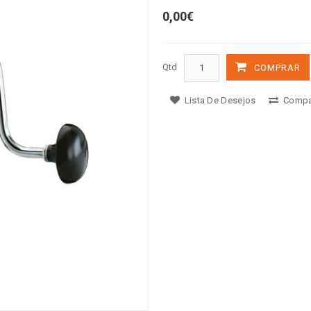
0,00€
Qtd
COMPRAR
Lista De Desejos
Compa