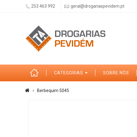
253 463 992
geral@drogariaspevidem.pt
CATEGORIAS
SOBRE NÓS
Berbequim 5045