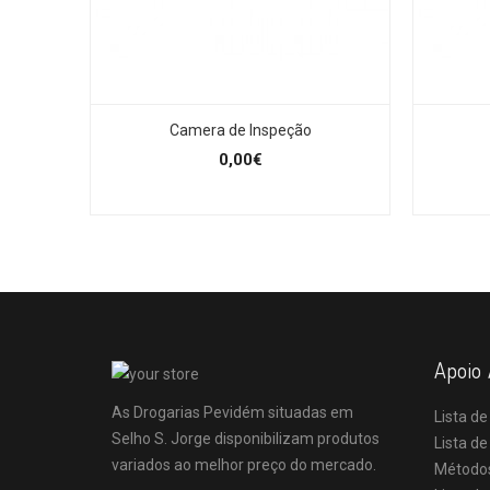
Camera de Inspeção
0,00€
Apoio 
As Drogarias Pevidém situadas em
Lista de
Selho S. Jorge disponibilizam produtos
Lista d
variados ao melhor preço do mercado.
Método