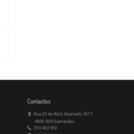
Contactos
Rua 25 de Abril, Apartado 3017
4836-909 Guimarães
253 463 992