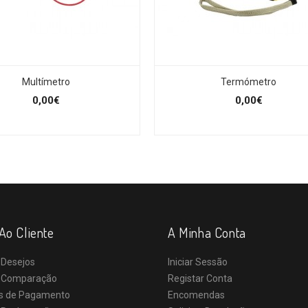
Multímetro
Termómetro
0,00€
0,00€
Ao Cliente
A Minha Conta
 Desejos
Iniciar Sessão
e Comparação
Registar Conta
s de Pagamento
Encomendas