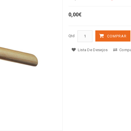
0,00€
Qtd
COMPRAR
Lista De Desejos
Compa