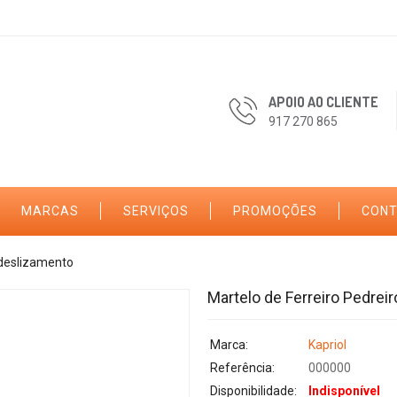
APOIO AO CLIENTE
917 270 865
MARCAS
SERVIÇOS
PROMOÇÕES
CON
 deslizamento
Martelo de Ferreiro Pedre
Marca:
Kapriol
Referência:
000000
Disponibilidade:
Indisponível