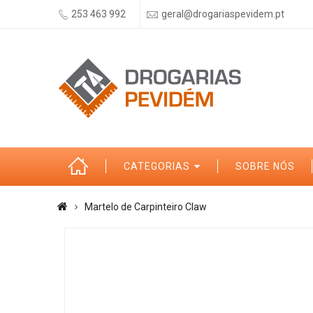
253 463 992
geral@drogariaspevidem.pt
CATEGORIAS
SOBRE NÓS
Martelo de Carpinteiro Claw