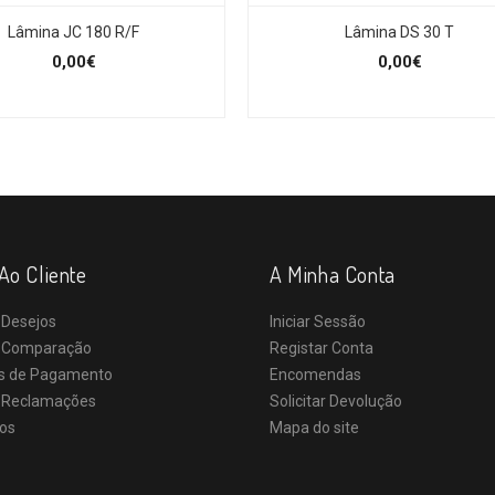
Lâmina JC 180 R/F
Lâmina DS 30 T
0,00€
0,00€
Ao Cliente
A Minha Conta
 Desejos
Iniciar Sessão
e Comparação
Registar Conta
s de Pagamento
Encomendas
e Reclamações
Solicitar Devolução
os
Mapa do site