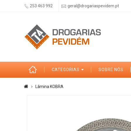
253 463 992
geral@drogariaspevidem.pt
CATEGORIAS
SOBRE NÓS
Lâmina KOBRA