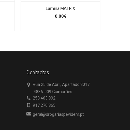
Lâmina MATRIX
0,00€
Contactos
Rua 25 de Abril, Apartado 3017
4836-909 Guimarães
253 463 992
917 270 865
geral@drogariaspevidem.pt