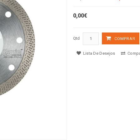
0,00€
Qtd
COMPRAR
Lista De Desejos
Compa