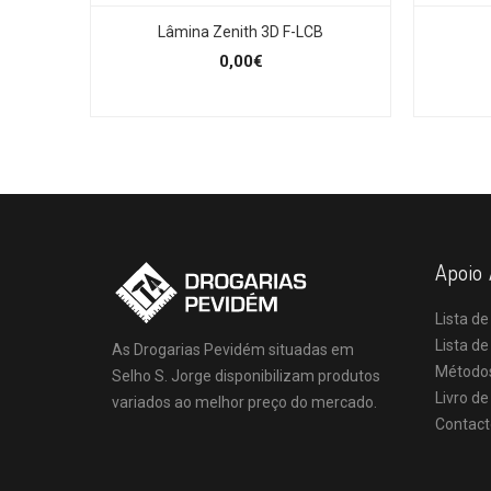
Lâmina Zenith 3D F-LCB
0,00€
Apoio 
Lista de
Lista d
As Drogarias Pevidém situadas em
Método
Selho S. Jorge disponibilizam produtos
Livro d
variados ao melhor preço do mercado.
Contact