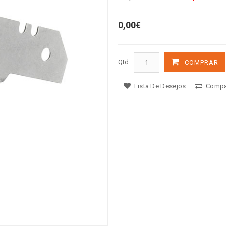
0,00€
Qtd
COMPRAR
Lista De Desejos
Compa