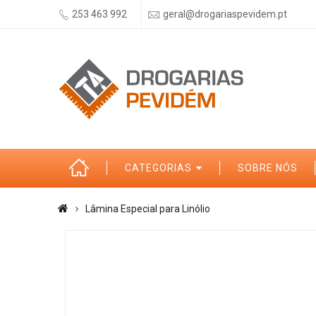
253 463 992
geral@drogariaspevidem.pt
CATEGORIAS
SOBRE NÓS
Lâmina Especial para Linólio