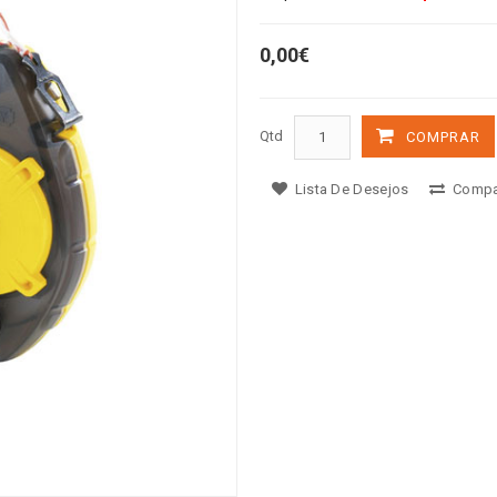
0,00€
Qtd
COMPRAR
Lista De Desejos
Compa