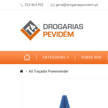
253 463 992
geral@drogariaspevidem.pt
CATEGORIAS
SOBRE NÓS
Kit Traçador Powerwinder