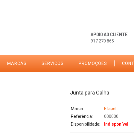
APOIO AO CLIENTE
917 270 865
MARCAS
SERVIÇOS
PROMOÇÕES
CON
Junta para Calha
Marca:
Efapel
Referência:
000000
Disponibilidade:
Indisponível