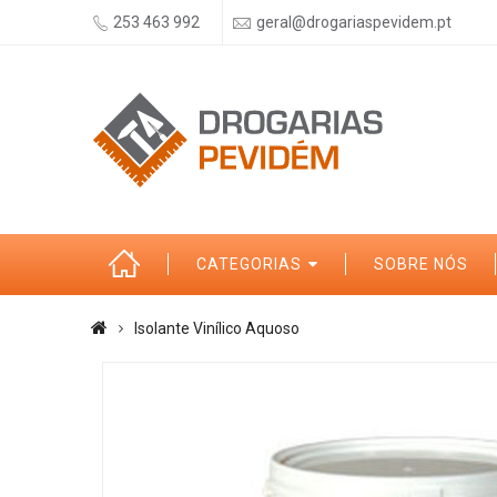
253 463 992
geral@drogariaspevidem.pt
CATEGORIAS
SOBRE NÓS
Isolante Vinílico Aquoso