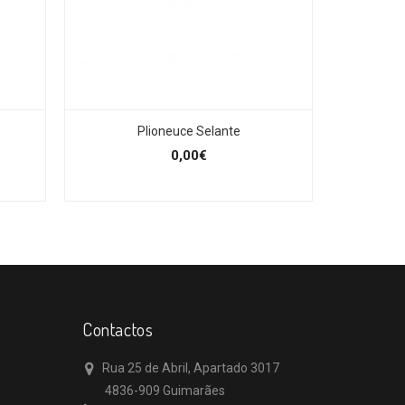
Plioneuce Selante
0,00€
Contactos
Rua 25 de Abril, Apartado 3017
4836-909 Guimarães