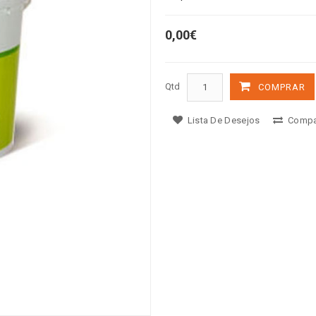
0,00€
Qtd
COMPRAR
Lista De Desejos
Compa