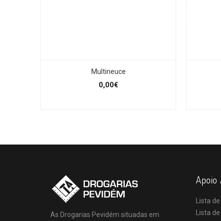
Multineuce
0,00€
Apoio 
Lista de
Lista d
As Drogarias Pevidém situadas em