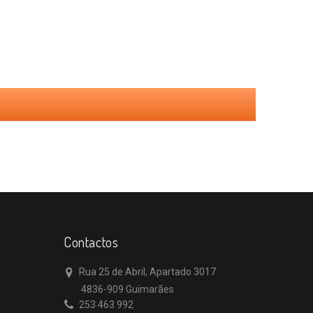
Contactos
Rua 25 de Abril, Apartado 3017
4836-909 Guimarães
253 463 992