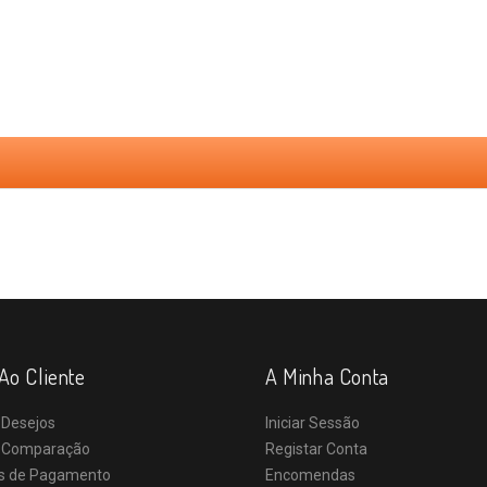
Ao Cliente
A Minha Conta
 Desejos
Iniciar Sessão
e Comparação
Registar Conta
s de Pagamento
Encomendas