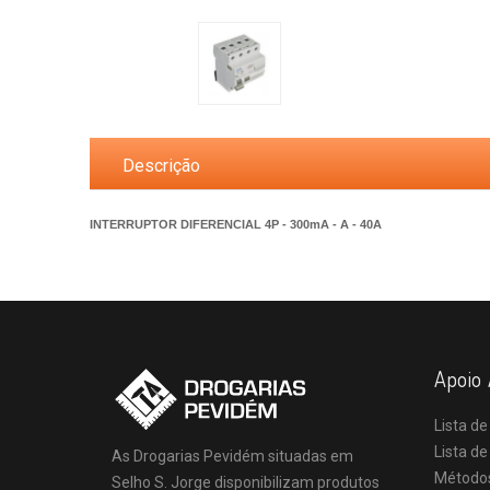
Descrição
INTERRUPTOR DIFERENCIAL 4P - 300mA - A - 40A
Apoio 
Lista de
Lista d
As Drogarias Pevidém situadas em
Método
Selho S. Jorge disponibilizam produtos