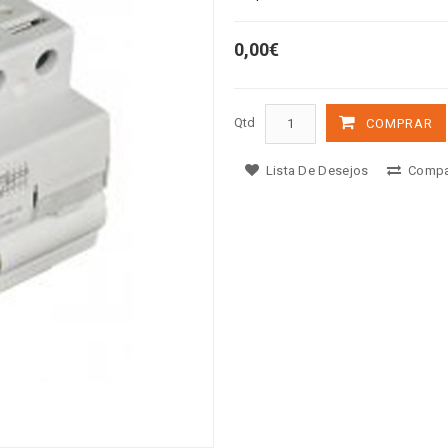
0,00€
Qtd
COMPRAR
Lista De Desejos
Compa