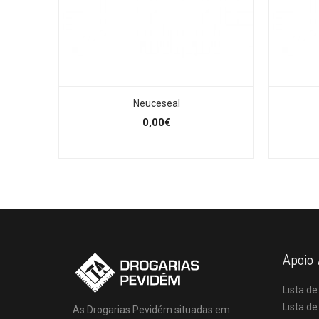
Neuceseal
0,00€
Apoio 
Lista de
Lista d
As Drogarias Pevidém situadas em