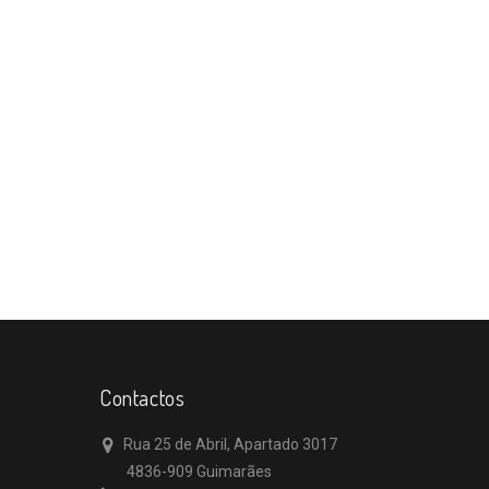
Contactos
Rua 25 de Abril, Apartado 3017
4836-909 Guimarães