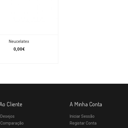
Neucelatex
0,00€
Ao Cliente
A Minha Conta
 Desejos
Iniciar Sessão
e Comparação
Registar Conta