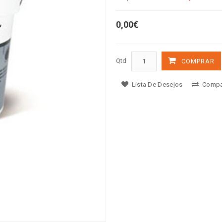
0,00€
Qtd
COMPRAR
Lista De Desejos
Compa