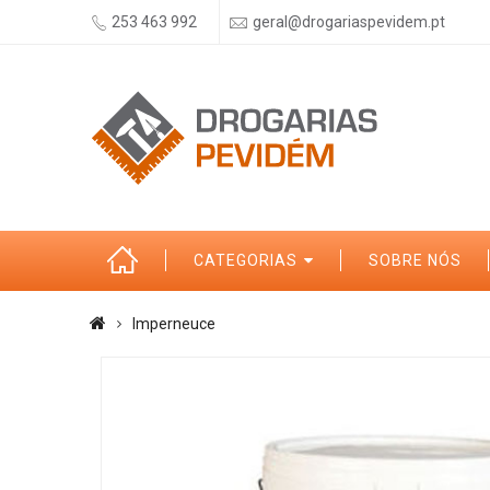
253 463 992
geral@drogariaspevidem.pt
CATEGORIAS
SOBRE NÓS
Imperneuce