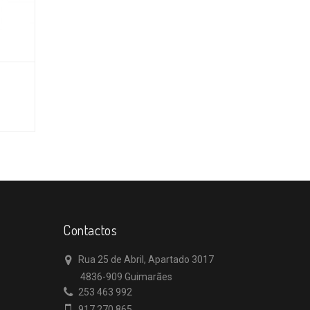
Contactos
Rua 25 de Abril, Apartado 3017
4836-909 Guimarães
253 463 992
917 270 865