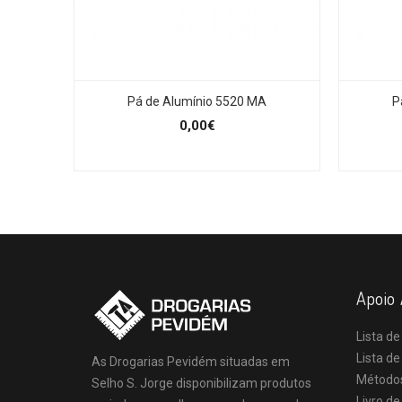
Pá de Alumínio 5520 MA
P
0,00€
Apoio 
Lista de
Lista d
As Drogarias Pevidém situadas em
Método
Selho S. Jorge disponibilizam produtos
Livro d