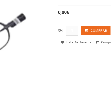
0,00€
Qtd
COMPRAR
Lista De Desejos
Compa