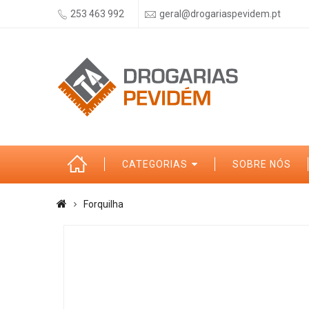
253 463 992
geral@drogariaspevidem.pt
CATEGORIAS
SOBRE NÓS
Forquilha