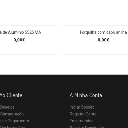
á de Alumínio 5525 MA
Forquilha com cabo anilha
0,00€
0,00€
Ao Cliente
A Minha Conta
 Desejos
Iniciar Sessão
e Comparação
Registar Conta
s de Pagamento
Encomendas
e Reclamações
Solicitar Devolução