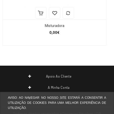
Misturadora
0,00€
Apoio Ao Cliente
A Minha Conta
AVISO: AO NAVEGAR NO NOSSO SITE ESTARÁ A CONSENTIR A
Contactos
UTILIZAÇÃO DE COOKIES PARA UMA MELHOR EXPERIÊNCIA DE
UTILIZAÇÃO.
Todos os direitos reservados a
Drogarias Pevidem, LDA