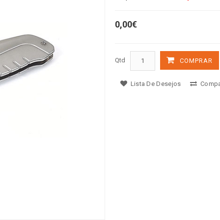
0,00€
Qtd
COMPRAR
Lista De Desejos
Compa