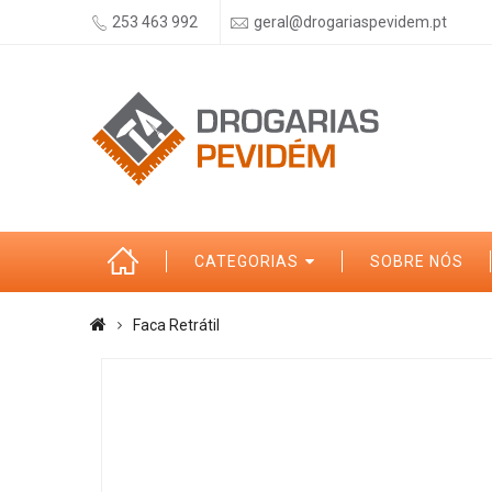
253 463 992
geral@drogariaspevidem.pt
CATEGORIAS
SOBRE NÓS
Faca Retrátil