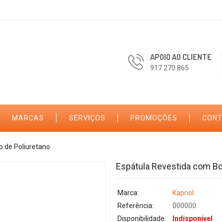
APOIO AO CLIENTE
917 270 865
MARCAS
SERVIÇOS
PROMOÇÕES
CON
 de Poliuretano
Espátula Revestida com Bo
Marca:
Kapriol
Referência:
000000
Disponibilidade:
Indisponível