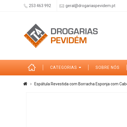
253 463 992
geral@drogariaspevidem.pt
CATEGORIAS
SOBRE NÓS
Espátula Revestida com Borracha Esponja com Cabo