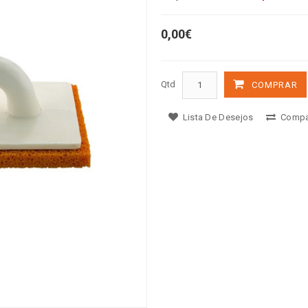
0,00€
Qtd
COMPRAR
Lista De Desejos
Compa