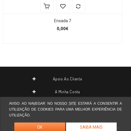
Enxada 7
0,00€
Apoio Ao Cliente
A Minha Conta
AVISO: AO NAVEGAR NO NOSSO SITE ESTARÁ A CONSENTIR A
Contactos
UTILIZAÇÃO DE COOKIES PARA UMA MELHOR EXPERIÊNCIA DE
UTILIZAÇÃO.
Todos os direitos reservados a
Drogarias Pevidem, LDA
OK
SAIBA MAIS
Website desenvolvido por
Agilstore ® Informática & Design