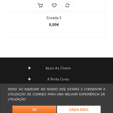
Enxada 3
0,00€
Apoio Ao Cliente
A Minha Conta
AVISO: AO NAVEGAR NO NOSSO SITE ESTARÁ A CONSENTIR A
Contactos
UTILIZAÇÃO DE COOKIES PARA UMA MELHOR EXPERIÊNCIA DE
UTILIZAÇÃO.
Todos os direitos reservados a
Drogarias Pevidem, LDA
OK
SAIBA MAIS
Website desenvolvido por
Agilstore ® Informática & Design