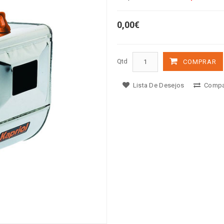
0,00€
Qtd
COMPRAR
Lista De Desejos
Compa