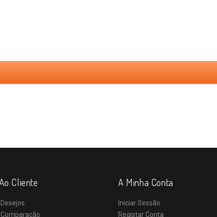
Ao Cliente
A Minha Conta
 Desejos
Iniciar Sessão
e Comparação
Registar Conta