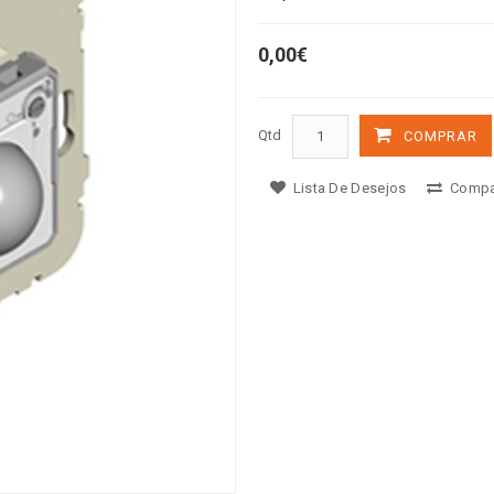
0,00€
Qtd
COMPRAR
Lista De Desejos
Compa