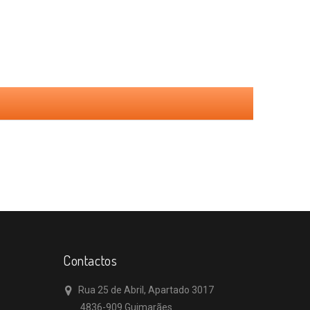
Contactos
Rua 25 de Abril, Apartado 3017
4836-909 Guimarães