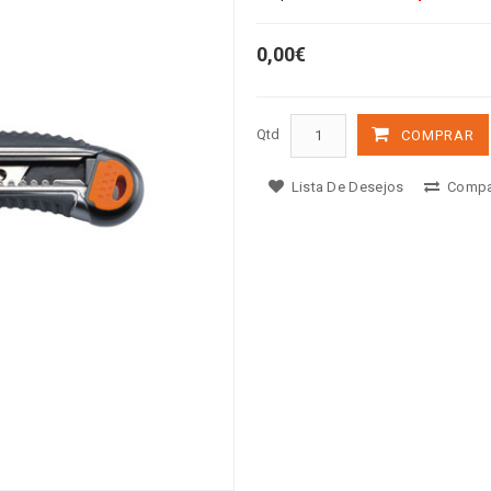
0,00€
Qtd
COMPRAR
Lista De Desejos
Compa