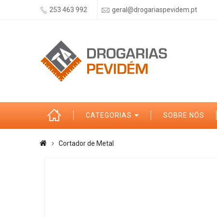
253 463 992
geral@drogariaspevidem.pt
CATEGORIAS
SOBRE NÓS
Cortador de Metal