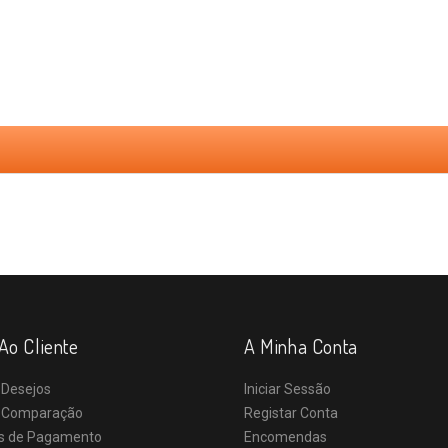
Ao Cliente
A Minha Conta
 Desejos
Iniciar Sessão
e Comparação
Registar Conta
s de Pagamento
Encomendas