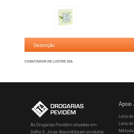
Descrição
COMUTADOR DE LUSTRE 20A
Apoio 
Lista de
Lista d
As Drogarias Pevidém situadas em
Método
Selho S. Jorge disponibilizam produtos