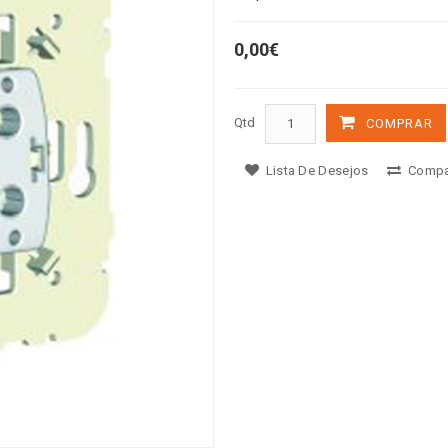
0,00€
Qtd
COMPRAR
Lista De Desejos
Compa