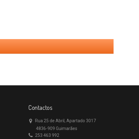
Contactos
Rua 25 de Abril, Apartado 3017
4836-909 Guimarães
253 463 992