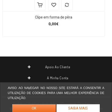
Clipe em forma de pêra
0,00€
Apoio Ao Cliente
A Minha Conta
AVISO: AO NAVEGAR NO NOSSO SITE ESTARÁ A CONSENTIR A
Contactos
UTILIZAÇÃO DE COOKIES PARA UMA MELHOR EXPERIÊNCIA DE
UTILIZAÇÃO.
Todos os direitos reservados a
Drogarias Pevidem, LDA
OK
SAIBA MAIS
Website desenvolvido por
Agilstore ® Informática & Design